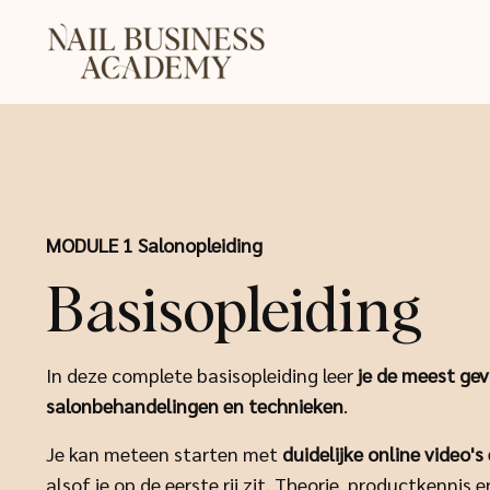
MODULE 1 Salonopleiding
Basisopleiding
In deze complete basisopleiding leer
je de meest ge
salonbehandelingen en technieken
.
Je kan meteen starten met
duidelijke online video'
alsof je op de eerste rij zit. Theorie, productkennis 