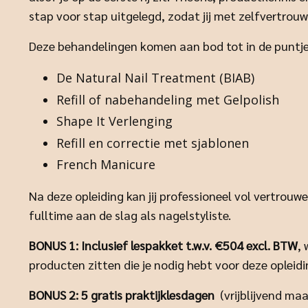
stap voor stap uitgelegd, zodat jij met zelfvertrou
Deze behandelingen komen aan bod tot in de puntj
De Natural Nail Treatment (BIAB)
Refill of nabehandeling met Gelpolish
Shape It Verlenging
Refill en correctie met sjablonen
French Manicure
Na deze opleiding kan jij professioneel vol vertrouw
fulltime aan de slag als nagelstyliste.
BONUS 1: I
nclusief lespakket t.w.v. €504 excl. BTW
,
producten zitten die je nodig hebt voor deze opleidi
BONUS 2:
5 gratis
praktijklesdagen
(vrijblijvend ma