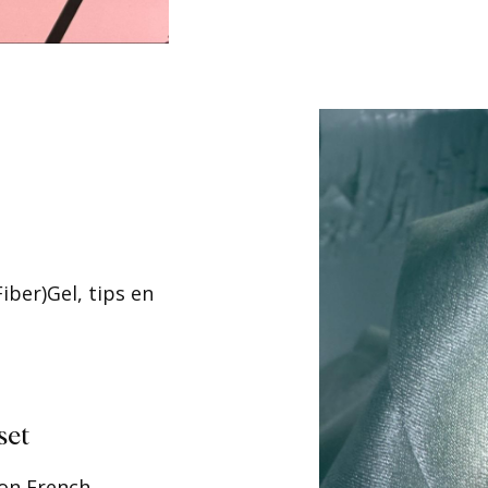
iber)Gel, tips en
set
 on French