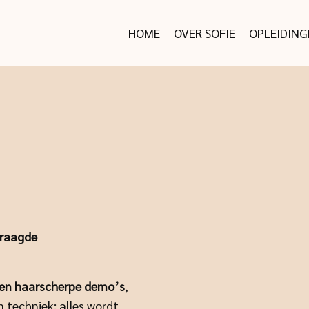
HOME
OVER SOFIE
OPLEIDING
vraagde
s en haarscherpe demo’s
,
en techniek: alles wordt