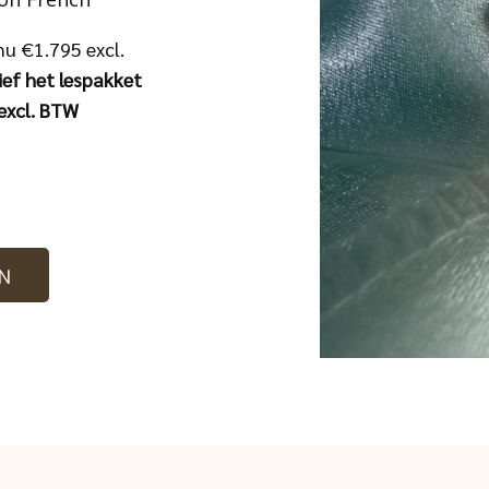
nu
€1.795 excl.
ief het lespakket
 excl. BTW
EN