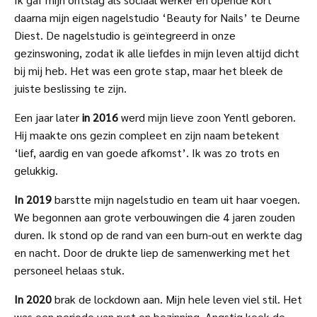
daarna mijn eigen nagelstudio ‘Beauty for Nails’ te Deurne
Diest. De nagelstudio is geïntegreerd in onze
gezinswoning, zodat ik alle liefdes in mijn leven altijd dicht
bij mij heb. Het was een grote stap, maar het bleek de
juiste beslissing te zijn.
Een jaar later
in 2016
werd mijn lieve zoon Yentl geboren.
Hij maakte ons gezin compleet en zijn naam betekent
‘lief, aardig en van goede afkomst’. Ik was zo trots en
gelukkig.
In 2019
barstte mijn nagelstudio en team uit haar voegen.
We begonnen aan grote verbouwingen die 4 jaren zouden
duren. Ik stond op de rand van een burn-out en werkte dag
en nacht. Door de drukte liep de samenwerking met het
personeel helaas stuk.
In 2020
brak de lockdown aan. Mijn hele leven viel stil. Het
was een periode van rust en bezinning. Angstig keek de