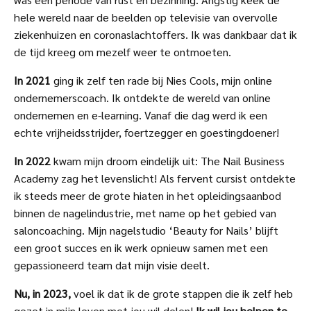
hele wereld naar de beelden op televisie van overvolle
ziekenhuizen en coronaslachtoffers. Ik was dankbaar dat ik
de tijd kreeg om mezelf weer te ontmoeten.
In 2021
ging ik zelf ten rade bij Nies Cools, mijn online
ondernemerscoach. Ik ontdekte de wereld van online
ondernemen en e-learning. Vanaf die dag werd ik een
echte vrijheidsstrijder, foertzegger en goestingdoener!
In 2022
kwam mijn droom eindelijk uit: The Nail Business
Academy zag het levenslicht! Als fervent cursist ontdekte
ik steeds meer de grote hiaten in het opleidingsaanbod
binnen de nagelindustrie, met name op het gebied van
saloncoaching. Mijn nagelstudio ‘Beauty for Nails’ blijft
een groot succes en ik werk opnieuw samen met een
gepassioneerd team dat mijn visie deelt.
Nu, in 2023,
voel ik dat ik de grote stappen die ik zelf heb
gezet in mijn leven met jou wil delen!
Ik wil jou helpen te